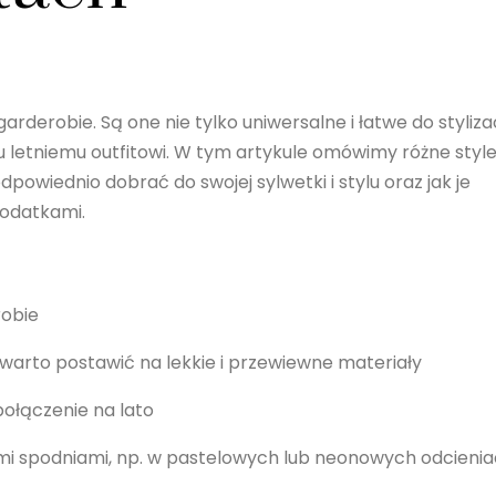
arderobie. Są one nie tylko uniwersalne i łatwe do stylizac
mu letniemu outfitowi. W tym artykule omówimy różne styl
 odpowiednio dobrać do swojej sylwetki i stylu oraz jak je
dodatkami.
robie
 warto postawić na lekkie i przewiewne materiały
 połączenie na lato
ymi spodniami, np. w pastelowych lub neonowych odcieni