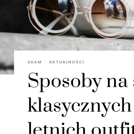
ADAM
AKTUALNOŚCI
Sposoby na 
klasycznych
letnich outf