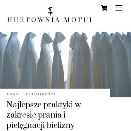
Cart
Skip
Men
to
content
ADAM
AKTUALNOŚCI
Najlepsze praktyki w
zakresie prania i
pielęgnacji bielizny