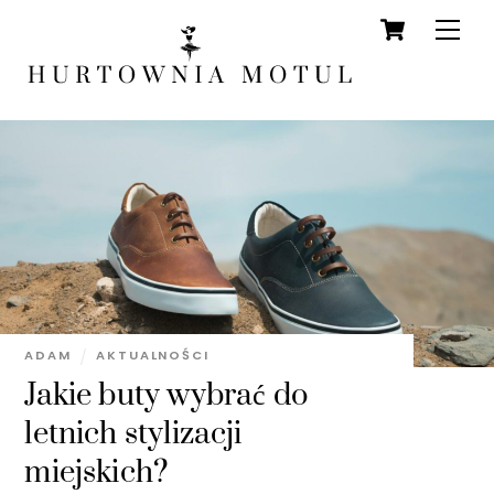
Cart
Skip
Men
to
content
ADAM
AKTUALNOŚCI
Jakie buty wybrać do
letnich stylizacji
miejskich?