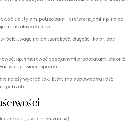
rować się stylem, potrzebami i preferencjami, np. na co
ju i neutralnym kolorze.
rócić uwagę na ich szerokość, długość i kolor, aby
ęgnować, np. smarować specjalnymi preparatami, chronić
wać w odpowiedni sposób.
 ale należy wybrać taki, który ma odpowiednią ilość
u i potrzeb.
aściwości
noziarnista, z wierzchu, zamsz)