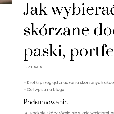
Jak wybierać
skórzane dod
paski, portfe
2024-03-01
– Krótki przegląd znaczenia skórzanych akc
– Cel wpisu na blogu
Podsumowanie
Rodzaje skóry różnią się właściwościami, n