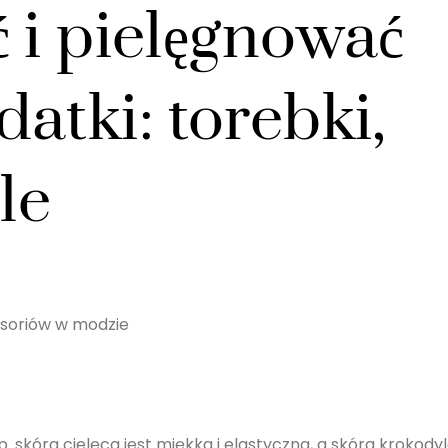
 i pielęgnować
atki: torebki,
le
esoriów w modzie
p. skóra cielęca jest miękka i elastyczna, a skóra krokody