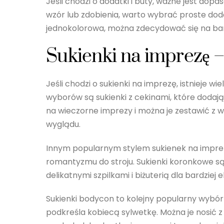
Jeśli chodzi o dodatki i buty, ważne jest dopas
wzór lub zdobienia, warto wybrać proste dodat
jednokolorowa, można zdecydować się na bar
Sukienki na imprezę –
Jeśli chodzi o sukienki na imprezę, istnieje 
wyborów są sukienki z cekinami, które dodają 
na wieczorne imprezy i można je zestawić z wy
wyglądu.
Innym popularnym stylem sukienek na imprezę
romantyzmu do stroju. Sukienki koronkowe są 
delikatnymi szpilkami i biżuterią dla bardziej
Sukienki bodycon to kolejny popularny wybór 
podkreśla kobiecą sylwetkę. Można je nosić z 