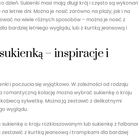
o dzień. Sukienki maxi mają długi krój i często są wykona
 na letnie dni. Można je nosić zarówno na plaży, jak i na
izować na wiele różnych sposobów – można je nosić z
la bardziej letniego wyglądu, lub z kurtką jeansową i
sukienką – inspiracje i
nki i poczucia się wyjątkowo. W zależności od rodzaju
Na romantyczną kolację można wybrać sukienkę o kroju
obiecą sylwetkę. Można ją zestawić z delikatnymi
ego wyglądu.
ć sukienkę o kroju rozkloszowanym lub sukienkę z falbana
ją zestawić z kurtką jeansową i trampkami dla bardziej