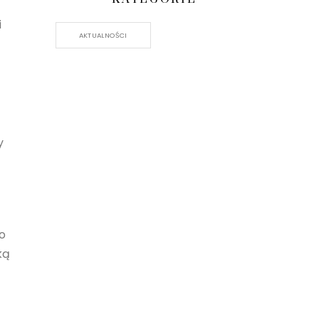
i
AKTUALNOŚCI
y
 o
ką