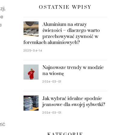
OSTATNIE WPISY
ji,
le
a
Aluminium na straży
świeżości – dlaczego warto
przechowywać żywność w
foremkach aluminiowych?
2025-04-14
Najnowsze trendy w modzie
na wiosnę
2024-03-01
Jak wybrać idealne spodnie
jeansowe dla swojej sylwetki?
2024-03-01
zić
KATEGORIE