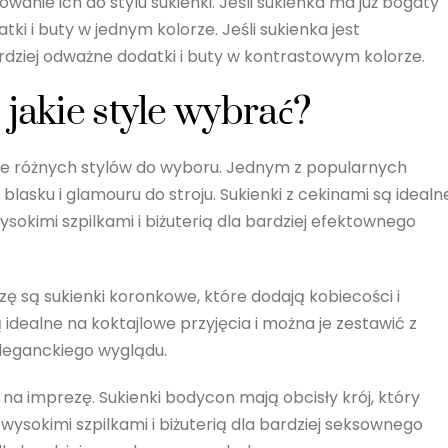
owanie ich do stylu sukienki. Jeśli sukienka ma już bogaty
ki i buty w jednym kolorze. Jeśli sukienka jest
dziej odważne dodatki i buty w kontrastowym kolorze.
 jakie style wybrać?
wiele różnych stylów do wyboru. Jednym z popularnych
blasku i glamouru do stroju. Sukienki z cekinami są idealn
sokimi szpilkami i biżuterią dla bardziej efektownego
 są sukienki koronkowe, które dodają kobiecości i
idealne na koktajlowe przyjęcia i można je zestawić z
 eleganckiego wyglądu.
na imprezę. Sukienki bodycon mają obcisły krój, który
wysokimi szpilkami i biżuterią dla bardziej seksownego